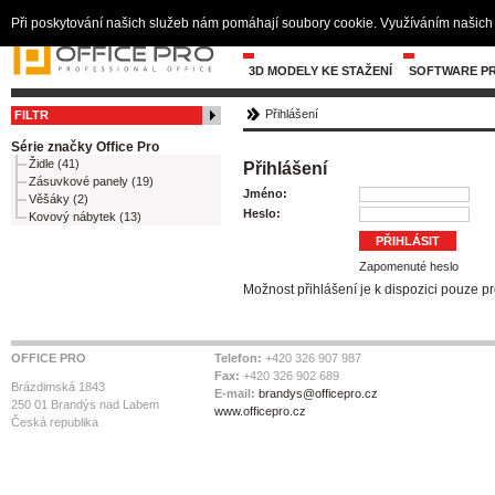
Při poskytování našich služeb nám pomáhají soubory cookie. Využíváním našich 
3D MODELY KE STAŽENÍ
SOFTWARE PR
Přihlášení
FILTR
Série značky Office Pro
Židle (41)
Přihlášení
Zásuvkové panely (19)
Jméno:
Věšáky (2)
Heslo:
Kovový nábytek (13)
Zapomenuté heslo
Možnost přihlášení je k dispozici pouze p
OFFICE PRO
Telefon:
+420 326 907 987
Fax:
+420 326 902 689
Brázdimská 1843
E-mail:
brandys@officepro.cz
250 01 Brandýs nad Labem
www.officepro.cz
Česká republika