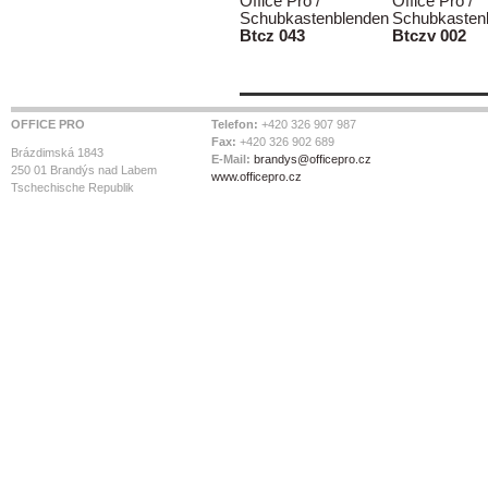
Office Pro /
Office Pro /
Schubkastenblenden
Schubkasten
Btcz 043
Btczv 002
OFFICE PRO
Telefon:
+420 326 907 987
Fax:
+420 326 902 689
Brázdimská 1843
E-Mail:
brandys@officepro.cz
250 01 Brandýs nad Labem
www.officepro.cz
Tschechische Republik