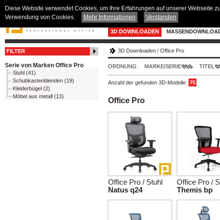
Diese Website verwendet Cookies, um Ihre Erfahrungen auf unserer Webseite zu v
Verwendung von Cookies.
Mehr Informationen
Verstanden
3D DOWNLOADEN
MASSENDOWNLOA
3D Downloaden
/
Office Pro
FILTER
Serie von Marken Office Pro
ORDNUNG:
MARKE/SERIE
TITEL
Stuhl (41)
Schubkastenblenden (19)
Anzahl der gefunden 3D-Modelle:
75
Kleiderbügel (2)
Möbel aus metall (13)
Office Pro
Office Pro / Stuhl
Office Pro / S
Natus q24
Themis bp