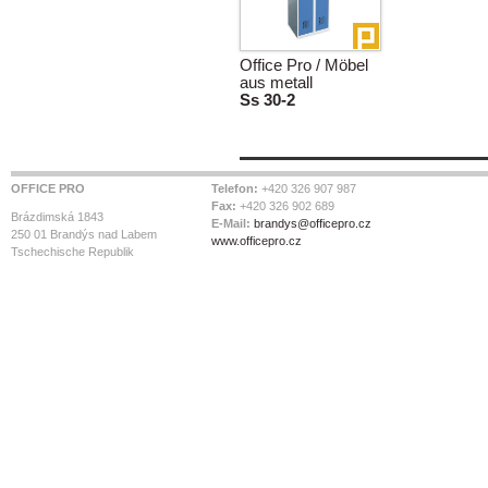
Office Pro / Möbel
aus metall
Ss 30-2
OFFICE PRO
Telefon:
+420 326 907 987
Fax:
+420 326 902 689
Brázdimská 1843
E-Mail:
brandys@officepro.cz
250 01 Brandýs nad Labem
www.officepro.cz
Tschechische Republik