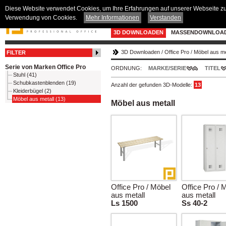
Diese Website verwendet Cookies, um Ihre Erfahrungen auf unserer Webseite zu v
Verwendung von Cookies.
Mehr Informationen
Verstanden
3D DOWNLOADEN
MASSENDOWNLOA
3D Downloaden
/
Office Pro
/
Möbel aus me
FILTER
Serie von Marken Office Pro
ORDNUNG:
MARKE/SERIE
TITEL
Stuhl (41)
Schubkastenblenden (19)
Anzahl der gefunden 3D-Modelle:
13
Kleiderbügel (2)
Möbel aus metall (13)
Möbel aus metall
Office Pro / Möbel
Office Pro / 
aus metall
aus metall
Ls 1500
Ss 40-2